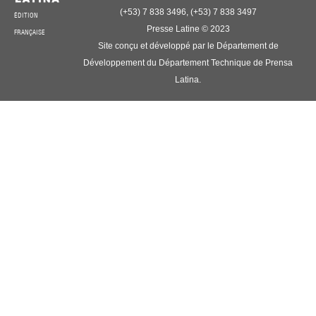
(+53) 7 838 3496, (+53) 7 838 3497
ÉDITION
Presse Latine © 2023
FRANÇAISE
Site conçu et développé par le Département de
Développement du Département Technique de Prensa
Latina.