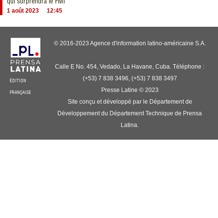
qui surprendra le FMI
1 août 2023
12:45
© 2016-2023 Agence d'information latino-américaine S.A.
Calle E No. 454, Vedado, La Havane, Cuba. Téléphone :
(+53) 7 838 3496, (+53) 7 838 3497
ÉDITION
Presse Latine © 2023
FRANÇAISE
Site conçu et développé par le Département de
Développement du Département Technique de Prensa
Latina.