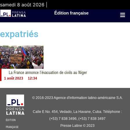
samedi 8 août 2026 |
Édition française
expatriés
La France annonce l’évacuation de civils au Niger
1 août 2023
12:34
© 2016-2023 Agence d'information latino-américaine S.A.
Calle E No. 454, Vedado, La Havane, Cuba. Téléphone :
(+53) 7 838 3496, (+53) 7 838 3497
ÉDITION
Presse Latine © 2023
FRANÇAISE