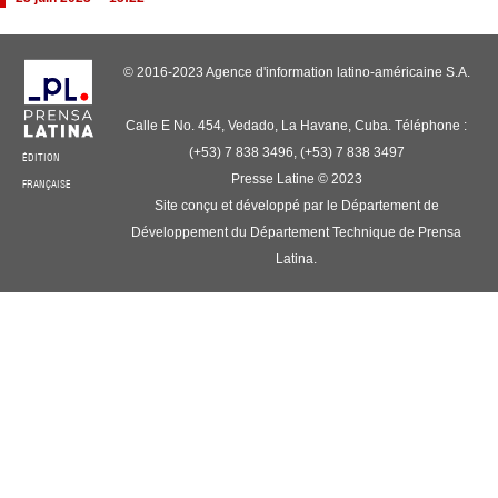
© 2016-2023 Agence d'information latino-américaine S.A.
Calle E No. 454, Vedado, La Havane, Cuba. Téléphone :
(+53) 7 838 3496, (+53) 7 838 3497
ÉDITION
Presse Latine © 2023
FRANÇAISE
Site conçu et développé par le Département de
Développement du Département Technique de Prensa
Latina.