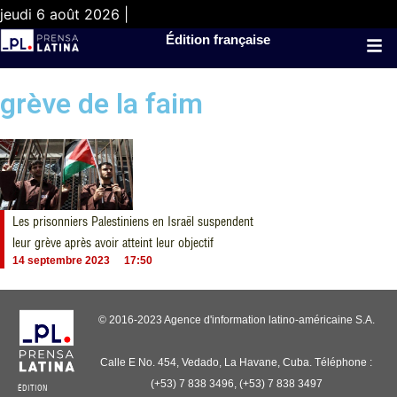
jeudi 6 août 2026 |
Édition française
grève de la faim
Les prisonniers Palestiniens en Israël suspendent
leur grève après avoir atteint leur objectif
14 septembre 2023
17:50
© 2016-2023 Agence d'information latino-américaine S.A.
Calle E No. 454, Vedado, La Havane, Cuba. Téléphone :
(+53) 7 838 3496, (+53) 7 838 3497
ÉDITION