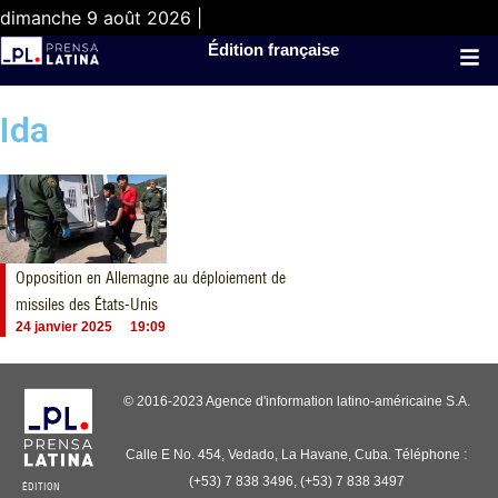
dimanche 9 août 2026 |
Édition française
Ida
Opposition en Allemagne au déploiement de
missiles des États-Unis
24 janvier 2025
19:09
© 2016-2023 Agence d'information latino-américaine S.A.
Calle E No. 454, Vedado, La Havane, Cuba. Téléphone :
(+53) 7 838 3496, (+53) 7 838 3497
ÉDITION