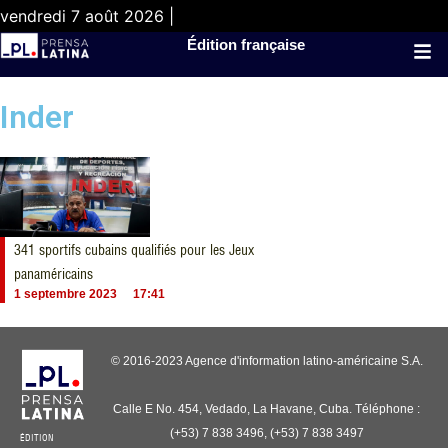
vendredi 7 août 2026 |
Édition française
Inder
341 sportifs cubains qualifiés pour les Jeux
panaméricains
1 septembre 2023
17:41
© 2016-2023 Agence d'information latino-américaine S.A.
Calle E No. 454, Vedado, La Havane, Cuba. Téléphone :
(+53) 7 838 3496, (+53) 7 838 3497
ÉDITION