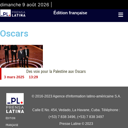
dimanche 9 août 2026 |
Édition française
Oscars
Des voix pour la Palestine aux Oscars
3 mars 2025
13:29
© 2016-2023 Agence d'information latino-américaine S.A.
Calle E No. 454, Vedado, La Havane, Cuba. Téléphone :
(+53) 7 838 3496, (+53) 7 838 3497
ÉDITION
Presse Latine © 2023
FRANÇAISE