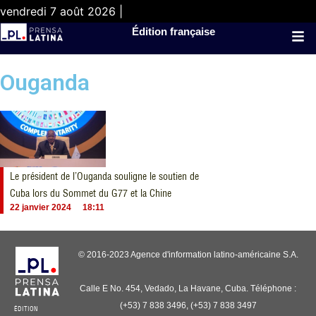
vendredi 7 août 2026 |
Édition française
Ouganda
Le président de l’Ouganda souligne le soutien de
Cuba lors du Sommet du G77 et la Chine
22 janvier 2024
18:11
© 2016-2023 Agence d'information latino-américaine S.A.
Calle E No. 454, Vedado, La Havane, Cuba. Téléphone :
(+53) 7 838 3496, (+53) 7 838 3497
ÉDITION