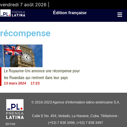
vendredi 7 août 2026 |
Édition française
récompense
Le Royaume-Uni annonce une récompense pour
les Rwandais qui rentrent dans leur pays
13 mars 2024
17:23
© 2016-2023 Agence d'information latino-américaine S.A.
Calle E No. 454, Vedado, La Havane, Cuba. Téléphone :
(+53) 7 838 3496, (+53) 7 838 3497
ÉDITION