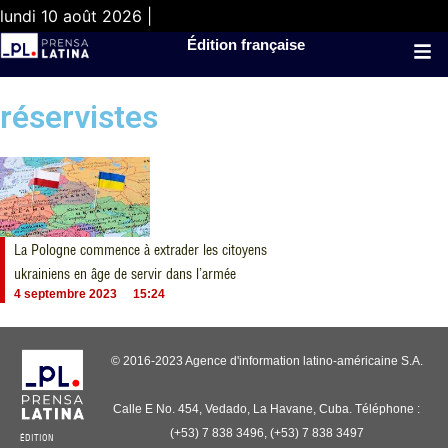
lundi 10 août 2026 |
Édition française
réservistes
La Pologne commence à extrader les citoyens
ukrainiens en âge de servir dans l’armée
4 septembre 2023
15:24
© 2016-2023 Agence d'information latino-américaine S.A.
Calle E No. 454, Vedado, La Havane, Cuba. Téléphone :
(+53) 7 838 3496, (+53) 7 838 3497
ÉDITION