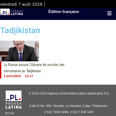
vendredi 7 août 2026 |
Édition française
Tadjikistan
La Russie accuse l’Ukraine de recruter des
mercenaires au Tadjikistan
3 avril 2024
12:17
© 2016-2023 Agence d'information latino-américaine S.A.
Calle E No. 454, Vedado, La Havane, Cuba. Téléphone :
(+53) 7 838 3496, (+53) 7 838 3497
ÉDITION