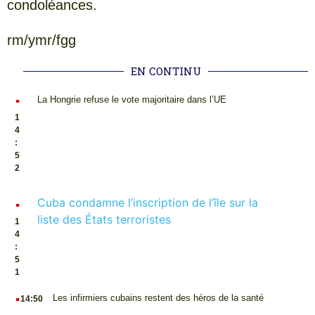
condoléances.
rm/ymr/fgg
EN CONTINU
.
La Hongrie refuse le vote majoritaire dans l’UE
1
4
:
5
2
.
Cuba condamne l’inscription de l’île sur la
liste des États terroristes
1
4
:
5
1
.
Les infirmiers cubains restent des héros de la santé
14:50