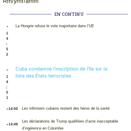
Rm/ymr/amm
EN CONTINU
.
La Hongrie refuse le vote majoritaire dans l’UE
1
4
:
5
2
.
Cuba condamne l’inscription de l’île sur la
liste des États terroristes
1
4
:
5
1
.
Les infirmiers cubains restent des héros de la santé
14:50
.
Les déclarations de Trump qualifiées d’acte inacceptable
14:49
d’ingérence en Colombie