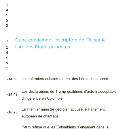
1
4
:
5
2
.
Cuba condamne l’inscription de l’île sur la
liste des États terroristes
1
4
:
5
1
.
Les infirmiers cubains restent des héros de la santé
14:50
.
Les déclarations de Trump qualifiées d’acte inacceptable
14:49
d’ingérence en Colombie
.
Le Premier ministre géorgien accuse le Parlement
16:23
européen de chantage
.
Petro refuse que les Colombiens s’engagent dans le