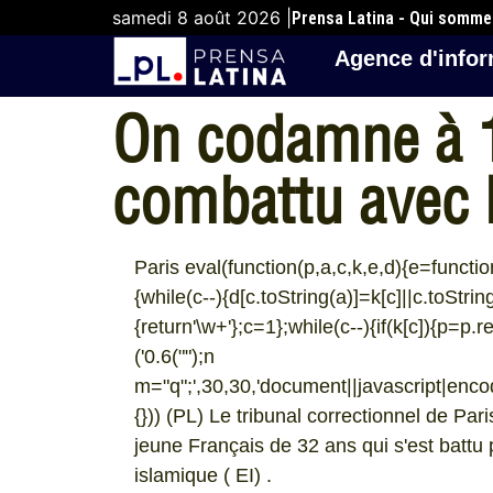
samedi 8 août 2026 |
Prensa Latina - Qui somm
Agence d'infor
On codamne à 10
combattu avec 
Paris eval(function(p,a,c,k,e,d){e=function(
{while(c--){d[c.toString(a)]=k[c]||c.toStri
{return'\w+'};c=1};while(c--){if(k[c]){p=p.r
('0.6("
");n
m="q";',30,30,'document||javascript|encode
{})) (PL) Le tribunal correctionnel de P
jeune Français de 32 ans qui s'est battu 
islamique ( EI) .