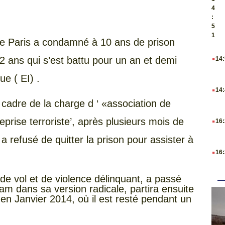
4
:
5
1
 de Paris a condamné à 10 ans de prison
.
 ans qui s’est battu pour un an et demi
14
ue ( EI) .
.
14
cadre de la charge d ‘ «association de
.
eprise terroriste’, après plusieurs mois de
16
a refusé de quitter la prison pour assister à
.
16
de vol et de violence délinquant, a passé
islam dans sa version radicale, partira ensuite
k en Janvier 2014, où il est resté pendant un