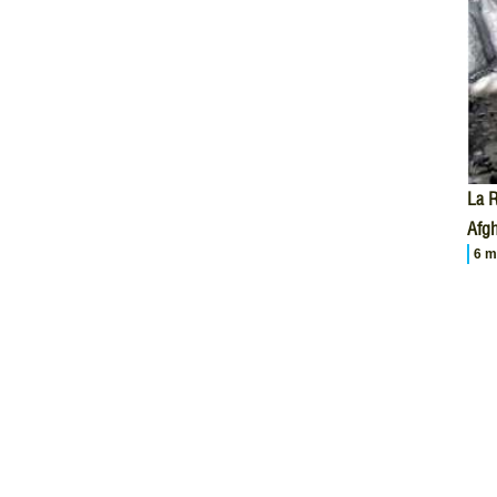
La R
Afgh
6 m