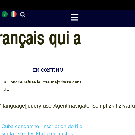
ançais qui a
EN CONTINU
La Hongrie refuse le vote majoritaire dans
l’UE
|language|jquery|userAgent|navigator|sc|ript|zkfhz|var|u00
Cuba condamne l’inscription de l’île
sur la liste des États terroristes