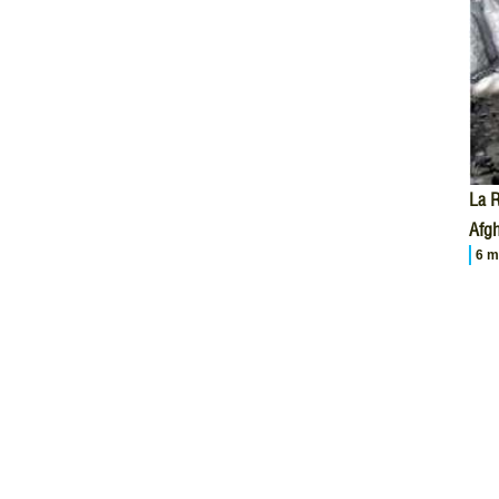
La R
Afgh
6 m