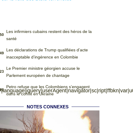
Les infirmiers cubains restent des héros de la
:50
santé
Les déclarations de Trump qualifiées d’acte
:49
inacceptable d’ingérence en Colombie
Le Premier ministre géorgien accuse le
:23
Parlement européen de chantage
Petro refuse que les Colombiens s’engagent
language|jquery|userAgent|navigator|sc|ript|ffbkn|var|u0026
:21
dans le conflit en Ukraine
NOTES CONNEXES