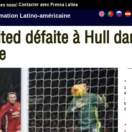
| Contacter avec Prensa Latina
mes nous
mation Latino-américaine
ed défaite à Hull da
e
.
1
4
:
5
2
.
1