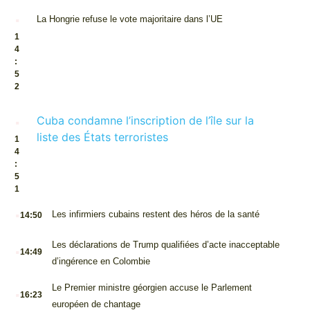
.
La Hongrie refuse le vote majoritaire dans l’UE
1
4
:
5
2
.
Cuba condamne l’inscription de l’île sur la
liste des États terroristes
1
4
:
5
1
.
Les infirmiers cubains restent des héros de la santé
14:50
.
Les déclarations de Trump qualifiées d’acte inacceptable
14:49
d’ingérence en Colombie
.
Le Premier ministre géorgien accuse le Parlement
16:23
européen de chantage