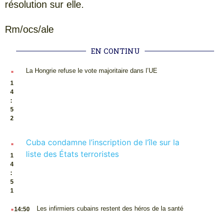
résolution sur elle.
Rm/ocs/ale
EN CONTINU
.
La Hongrie refuse le vote majoritaire dans l’UE
1
4
:
5
2
.
Cuba condamne l’inscription de l’île sur la
liste des États terroristes
1
4
:
5
1
.
Les infirmiers cubains restent des héros de la santé
14:50