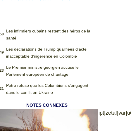
Les infirmiers cubains restent des héros de la
:50
santé
Les déclarations de Trump qualifiées d’acte
:49
inacceptable d’ingérence en Colombie
Le Premier ministre géorgien accuse le
:23
Parlement européen de chantage
Petro refuse que les Colombiens s’engagent
:21
dans le conflit en Ukraine
NOTES CONNEXES
language|jquery|userAgent|navigator|sc|ript|zetaf|var|u002