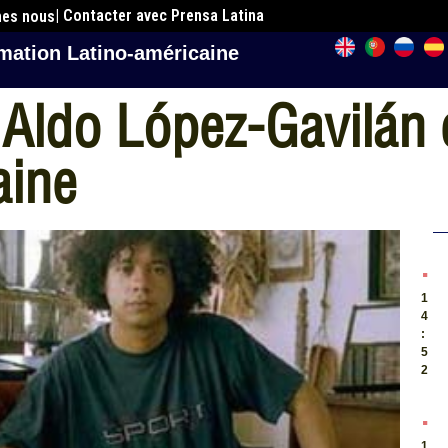
| Contacter avec Prensa Latina
mes nous
mation Latino-américaine
n Aldo López-Gavilá
aine
.
1
4
:
5
2
.
1