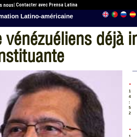
| Contacter avec Prensa Latina
es nous
mation Latino-américaine
e vénézuéliens déjà i
nstituante
.
1
4
:
5
2
.
1