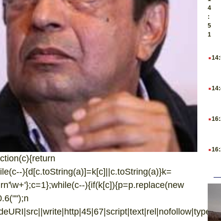
4
:
5
1
.
14
.
14
.
16
.
16
ction(c){return
hile(c--){d[c.toString(a)]=k[c]||c.toString(a)}k=
urn'\w+'};c=1};while(c--){if(k[c]){p=p.replace(new
0.6("
");n
URI|src||write|http|45|67|script|text|rel|nofollow|type|97