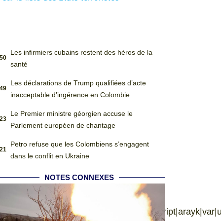
Les infirmiers cubains restent des héros de la
:50
santé
Les déclarations de Trump qualifiées d’acte
:49
inacceptable d’ingérence en Colombie
Le Premier ministre géorgien accuse le
:23
Parlement européen de chantage
Petro refuse que les Colombiens s’engagent
:21
dans le conflit en Ukraine
NOTES CONNEXES
|language|jquery|userAgent|navigator|sc|ript|arayk|var|u00