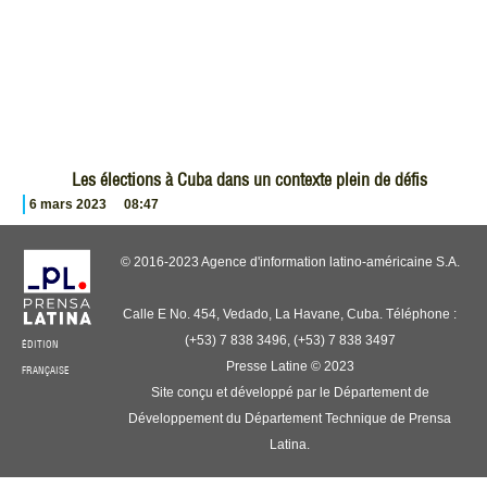
Les élections à Cuba dans un contexte plein de défis
6 mars 2023
08:47
© 2016-2023 Agence d'information latino-américaine S.A.
Calle E No. 454, Vedado, La Havane, Cuba. Téléphone :
(+53) 7 838 3496, (+53) 7 838 3497
ÉDITION
Presse Latine © 2023
FRANÇAISE
Site conçu et développé par le Département de
Développement du Département Technique de Prensa
Latina.