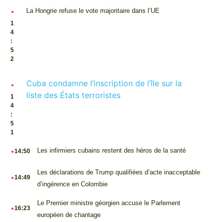
.
La Hongrie refuse le vote majoritaire dans l’UE
1
4
:
5
2
.
Cuba condamne l’inscription de l’île sur la
liste des États terroristes
1
4
:
5
1
.
Les infirmiers cubains restent des héros de la santé
14:50
.
Les déclarations de Trump qualifiées d’acte inacceptable
14:49
d’ingérence en Colombie
.
Le Premier ministre géorgien accuse le Parlement
16:23
européen de chantage