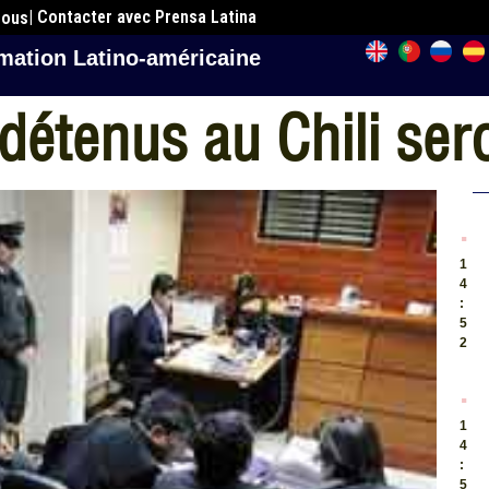
| Contacter avec Prensa Latina
nous
mation Latino-américaine
 détenus au Chili ser
.
1
4
:
5
2
.
1
4
:
5