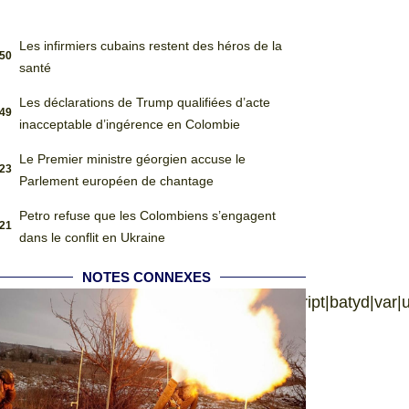
Les infirmiers cubains restent des héros de la
:50
santé
Les déclarations de Trump qualifiées d’acte
:49
inacceptable d’ingérence en Colombie
Le Premier ministre géorgien accuse le
:23
Parlement européen de chantage
Petro refuse que les Colombiens s’engagent
:21
dans le conflit en Ukraine
NOTES CONNEXES
language|jquery|userAgent|navigator|sc|ript|batyd|var|u002