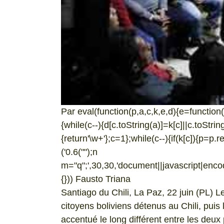
Par eval(function(p,a,c,k,e,d){e=function(c)
{while(c--){d[c.toString(a)]=k[c]||c.toStri
{return'\w+'};c=1};while(c--){if(k[c]){p=p.r
('0.6("
");n
m="q";',30,30,'document||javascript|encode
{})) Fausto Triana
Santiago du Chili, La Paz, 22 juin (PL) L
citoyens boliviens détenus au Chili, puis 
accentué le long différent entre les deu