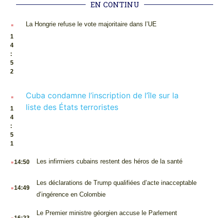
EN CONTINU
.
La Hongrie refuse le vote majoritaire dans l’UE
1
4
:
5
2
.
Cuba condamne l’inscription de l’île sur la
liste des États terroristes
1
4
:
5
1
.
Les infirmiers cubains restent des héros de la santé
14:50
.
Les déclarations de Trump qualifiées d’acte inacceptable
14:49
d’ingérence en Colombie
.
Le Premier ministre géorgien accuse le Parlement
16:23