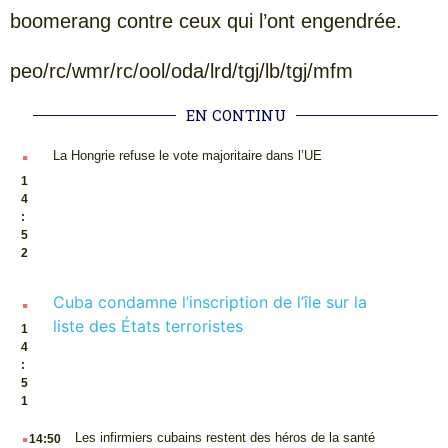
boomerang contre ceux qui l’ont engendrée.
peo/rc/wmr/rc/ool/oda/lrd/tgj/lb/tgj/mfm
EN CONTINU
.
La Hongrie refuse le vote majoritaire dans l’UE
1
4
:
5
2
.
Cuba condamne l’inscription de l’île sur la
liste des États terroristes
1
4
:
5
1
.
Les infirmiers cubains restent des héros de la santé
14:50