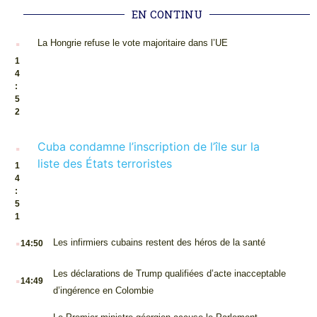
EN CONTINU
.
La Hongrie refuse le vote majoritaire dans l’UE
1
4
:
5
2
.
Cuba condamne l’inscription de l’île sur la
liste des États terroristes
1
4
:
5
1
.
Les infirmiers cubains restent des héros de la santé
14:50
.
Les déclarations de Trump qualifiées d’acte inacceptable
14:49
d’ingérence en Colombie