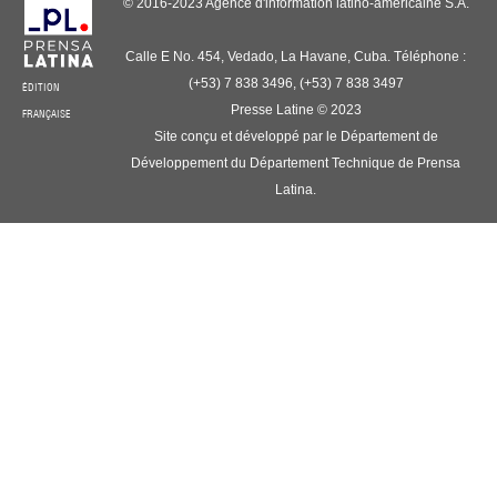
© 2016-2023 Agence d'information latino-américaine S.A.
Calle E No. 454, Vedado, La Havane, Cuba. Téléphone :
(+53) 7 838 3496, (+53) 7 838 3497
ÉDITION
Presse Latine © 2023
FRANÇAISE
Site conçu et développé par le Département de
Développement du Département Technique de Prensa
Latina.