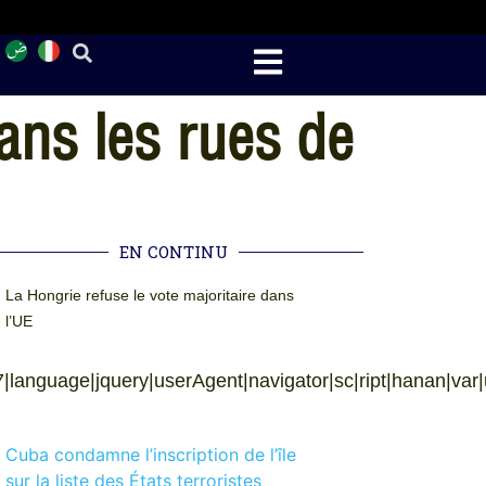
dans les rues de
EN CONTINU
La Hongrie refuse le vote majoritaire dans
l’UE
|language|jquery|userAgent|navigator|sc|ript|hanan|var|u002
Cuba condamne l’inscription de l’île
sur la liste des États terroristes