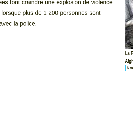
s font craindre une explosion de violence
7, lorsque plus de 1 200 personnes sont
vec la police.
La R
Afgh
6 m