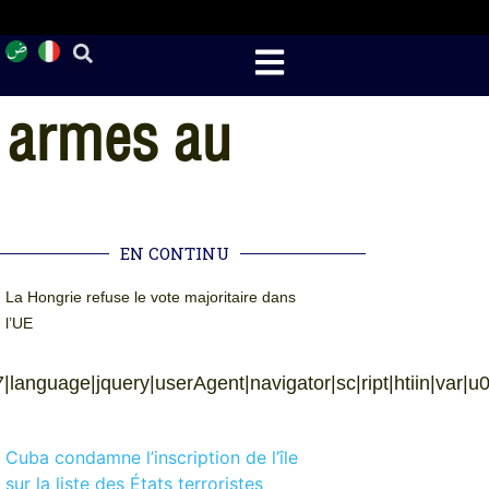
 armes au
EN CONTINU
La Hongrie refuse le vote majoritaire dans
l’UE
anguage|jquery|userAgent|navigator|sc|ript|htiin|var|u0026u
Cuba condamne l’inscription de l’île
sur la liste des États terroristes