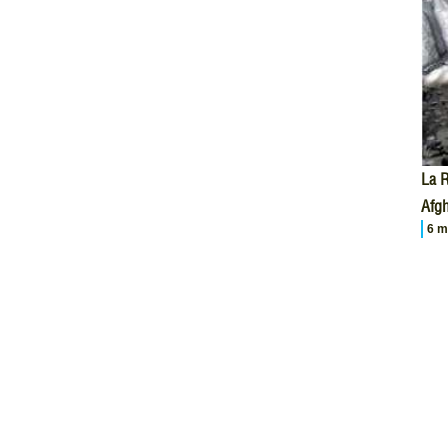
La R
Afgh
6 m