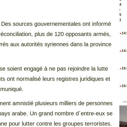
4
:
5
1
 Des sources gouvernementales ont informé
.
 réconciliation, plus de 120 opposants armés,
14
vrés aux autorités syriennes dans la province
.
14
.
se soient engagé à ne pas rejoindre la lutte
16
s ont normalisé leurs registres juridiques et
.
16
mmuniqué.
ment amnistié plusieurs milliers de personnes
pays arabe. Un grand nombre d´entre-eux se
ne pour lutter contre les groupes terroristes.