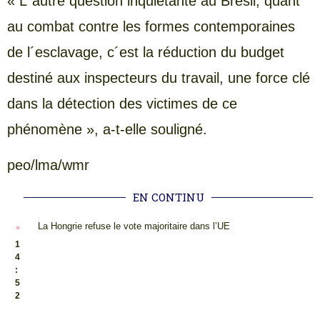
« L´autre question inquiétante au Brésil, quant
au combat contre les formes contemporaines
de l´esclavage, c´est la réduction du budget
destiné aux inspecteurs du travail, une force clé
dans la détection des victimes de ce
phénomène », a-t-elle souligné.
peo/lma/wmr
EN CONTINU
.
La Hongrie refuse le vote majoritaire dans l’UE
1
4
:
5
2