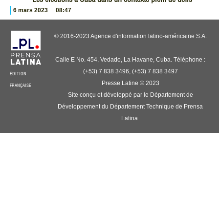
6 mars 2023
08:47
© 2016-2023 Agence d'information latino-américaine S.A.
Calle E No. 454, Vedado, La Havane, Cuba. Téléphone :
(+53) 7 838 3496, (+53) 7 838 3497
ÉDITION
Presse Latine © 2023
FRANÇAISE
Site conçu et développé par le Département de
Développement du Département Technique de Prensa
Latina.