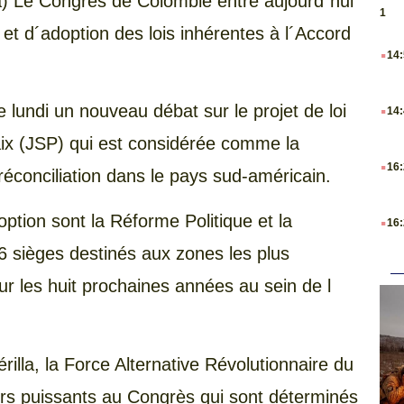
) Le Congrès de Colombie entre aujourd´hui
1
t d´adoption des lois inhérentes à l´Accord
.
14
.
 lundi un nouveau débat sur le projet de loi
14
aix (JSP) qui est considérée comme la
.
16
éconciliation dans le pays sud-américain.
.
option sont la Réforme Politique et la
16
 16 sièges destinés aux zones les plus
our les huit prochaines années au sein de l
érilla, la Force Alternative Révolutionnaire du
rs puissants au Congrès qui sont déterminés