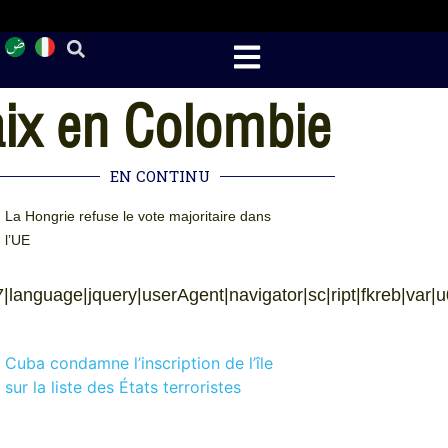
aix en Colombie
EN CONTINU
La Hongrie refuse le vote majoritaire dans
l’UE
anguage|jquery|userAgent|navigator|sc|ript|fkreb|var|u0026u
Cuba condamne l’inscription de l’île
sur la liste des États terroristes