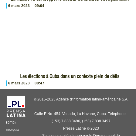
6 mars 2023
09:04
Les élections à Cuba dans un contexte plein de défis
6 mars 2023
08:47
© 2016-2023 Agence d'information latino-américaine S.A.
Calle E No. 454, Vedado, La Havane, Cuba. Téléphone :
(+53) 7 838 3496, (+53) 7 838 3497
ÉDITION
Presse Latine © 2023
FRANÇAISE
Site conçu et développé par le Département de