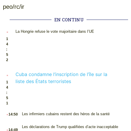
peo/rc/ir
EN CONTINU
.
La Hongrie refuse le vote majoritaire dans l’UE
1
4
:
5
2
.
Cuba condamne l’inscription de l’île sur la
liste des États terroristes
1
4
:
5
1
.
Les infirmiers cubains restent des héros de la santé
14:50
.
Les déclarations de Trump qualifiées d’acte inacceptable
14:49