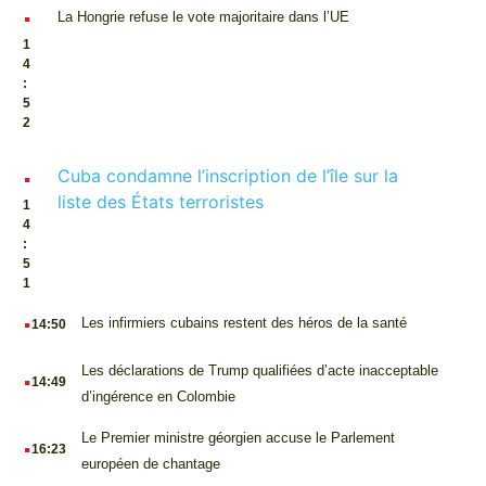
.
La Hongrie refuse le vote majoritaire dans l’UE
1
4
:
5
2
.
Cuba condamne l’inscription de l’île sur la
liste des États terroristes
1
4
:
5
1
.
Les infirmiers cubains restent des héros de la santé
14:50
.
Les déclarations de Trump qualifiées d’acte inacceptable
14:49
d’ingérence en Colombie
.
Le Premier ministre géorgien accuse le Parlement
16:23
européen de chantage