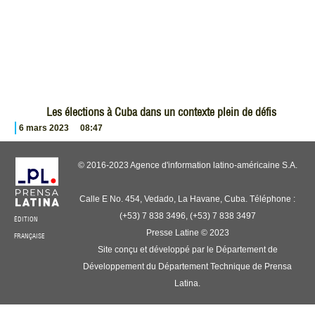
Les élections à Cuba dans un contexte plein de défis
6 mars 2023
08:47
© 2016-2023 Agence d'information latino-américaine S.A.
Calle E No. 454, Vedado, La Havane, Cuba. Téléphone :
(+53) 7 838 3496, (+53) 7 838 3497
ÉDITION
Presse Latine © 2023
FRANÇAISE
Site conçu et développé par le Département de
Développement du Département Technique de Prensa
Latina.