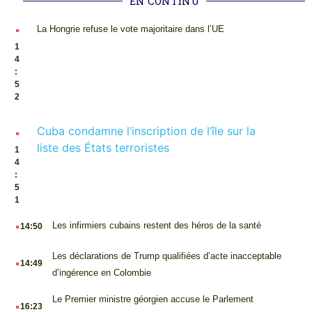
EN CONTINU
.
La Hongrie refuse le vote majoritaire dans l’UE
1
4
:
5
2
.
Cuba condamne l’inscription de l’île sur la
liste des États terroristes
1
4
:
5
1
.
Les infirmiers cubains restent des héros de la santé
14:50
.
Les déclarations de Trump qualifiées d’acte inacceptable
14:49
d’ingérence en Colombie
.
Le Premier ministre géorgien accuse le Parlement
16:23