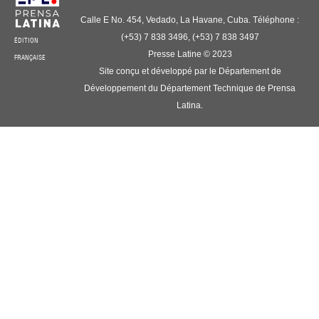
Calle E No. 454, Vedado, La Havane, Cuba. Téléphone :
(+53) 7 838 3496, (+53) 7 838 3497
ÉDITION
Presse Latine © 2023
FRANÇAISE
Site conçu et développé par le Département de
Développement du Département Technique de Prensa
Latina.