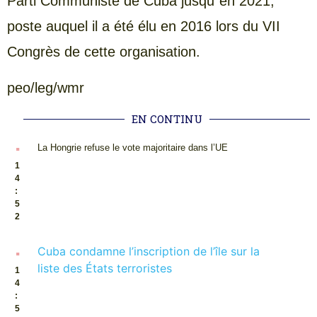
Parti Communiste de Cuba jusqu´en 2021,
poste auquel il a été élu en 2016 lors du VII
Congrès de cette organisation.
peo/leg/wmr
EN CONTINU
.
La Hongrie refuse le vote majoritaire dans l’UE
1
4
:
5
2
.
Cuba condamne l’inscription de l’île sur la
liste des États terroristes
1
4
:
5