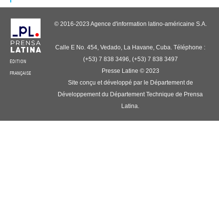
© 2016-2023 Agence d'information latino-américaine S.A.
Calle E No. 454, Vedado, La Havane, Cuba. Téléphone :
(+53) 7 838 3496, (+53) 7 838 3497
ÉDITION
Presse Latine © 2023
FRANÇAISE
Site conçu et développé par le Département de
Développement du Département Technique de Prensa
Latina.