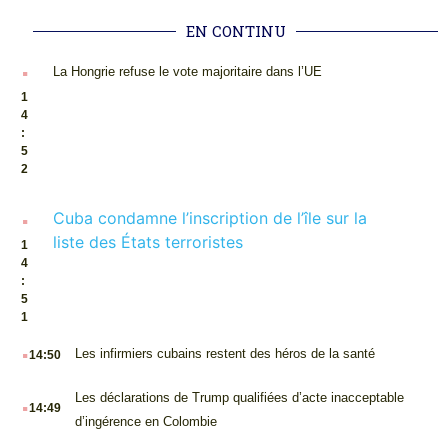
EN CONTINU
.
La Hongrie refuse le vote majoritaire dans l’UE
1
4
:
5
2
.
Cuba condamne l’inscription de l’île sur la
liste des États terroristes
1
4
:
5
1
.
Les infirmiers cubains restent des héros de la santé
14:50
.
Les déclarations de Trump qualifiées d’acte inacceptable
14:49
d’ingérence en Colombie