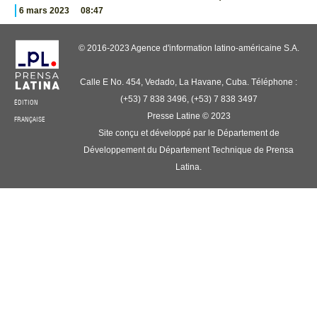
6 mars 2023
08:47
© 2016-2023 Agence d'information latino-américaine S.A.
Calle E No. 454, Vedado, La Havane, Cuba. Téléphone :
(+53) 7 838 3496, (+53) 7 838 3497
ÉDITION
Presse Latine © 2023
FRANÇAISE
Site conçu et développé par le Département de
Développement du Département Technique de Prensa
Latina.