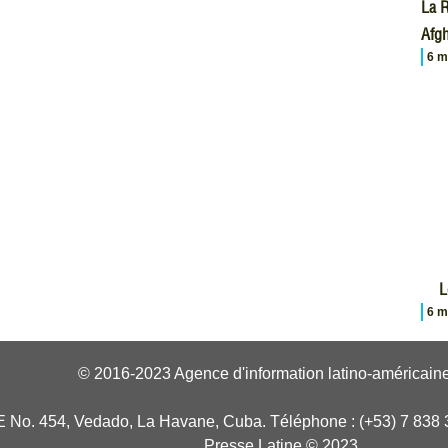
La R
Afgh
6 m
L
6 m
© 2016-2023 Agence d'information latino-américaine
E No. 454, Vedado, La Havane, Cuba. Téléphone : (+53) 7 838 
Presse Latine © 2023