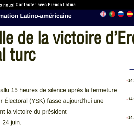
| Contacter avec Prensa Latina
es nous
mation Latino-américaine
le de la victoire d’E
l turc
.
14
 fallu 15 heures de silence après la fermeture
.
14
r Électoral (YSK) fasse aujourd’hui une
t la victoire du président
.
14
24 juin.
.