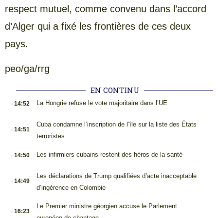
respect mutuel, comme convenu dans l’accord
d’Alger qui a fixé les frontières de ces deux
pays.
peo/ga/rrg
EN CONTINU
.
La Hongrie refuse le vote majoritaire dans l’UE
14:52
.
Cuba condamne l’inscription de l’île sur la liste des États
14:51
terroristes
.
Les infirmiers cubains restent des héros de la santé
14:50
.
Les déclarations de Trump qualifiées d’acte inacceptable
14:49
d’ingérence en Colombie
.
Le Premier ministre géorgien accuse le Parlement
16:23
européen de chantage