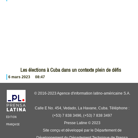
Les élections à Cuba dans un contexte plein de défis
6 mars 2023
08:47
© 2016-2023 Agence d'information latino-américaine S.A.
Calle E No. 454, Vedado, La Havane, Cuba. Téléphone :
(+53) 7 838 3496, (+53) 7 838 3497
ÉDITION
Presse Latine © 2023
FRANÇAISE
Site conçu et développé par le Département de
Développement du Département Technique de Prensa